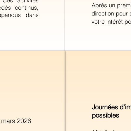
 Ces activités
Après un premi
dés continus,
direction pour 
répandus dans
votre intérêt p
Journées d’im
possibles
1 mars 2026